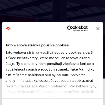
1.ČERVNA 2025
Novinka! Kombinace pro
celou rodinu!
Tato webová stránka používá cookies
Tato webová stránka využívá soubory cookies a další
Zpět na výpis
síťové identifikátory, které mohou obsahovat osobní
údaje. Tyto soubory nám pomáhají zlepšovat funkce a
Instagram
Youtube
Facebook
TikTok
využitelnost našich webových stránek. Také Vám díky
nim můžeme nabídnout služby na míru, vytvářet
anonymní statistiky, doporučovat obsah a zobrazovat
reklamu na základě Vašich preferencí. Pro některé typy
užití je vyžadován Váš souhlas, který můžete kdykoliv
Udělejte si u nás radost kombinací zmrzliny a kávy za skvělou cenu!
změnit nebo odvolat prostřednictvím nastavení
preferencí v tomto oknu, které můžete kdykoliv vyvolat
Výběr