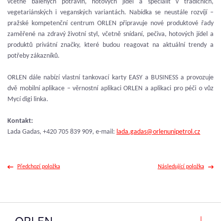
včetně balených potravin, hotových jídel a specialit v tradičních,
vegetariánských i veganských variantách. Nabídka se neustále rozvíjí –
pražské kompetenční centrum ORLEN připravuje nové produktové řady
zaměřené na zdravý životní styl, včetně snídaní, pečiva, hotových jídel a
produktů privátní značky, které budou reagovat na aktuální trendy a
potřeby zákazníků.
ORLEN dále nabízí vlastní tankovací karty EASY a BUSINESS a provozuje
dvě mobilní aplikace – věrnostní aplikaci ORLEN a aplikaci pro péči o vůz
Mycí digi linka.
Kontakt:
Lada Gadas, +420 705 839 909, e-mail:
lada.gadas@orlenunipetrol.cz
Předchozí položka
Následující položka