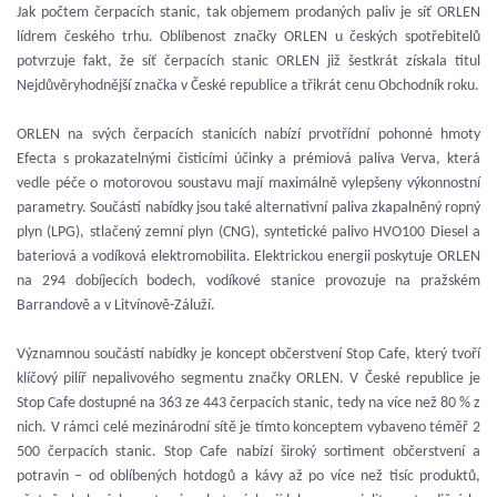
Jak počtem čerpacích stanic, tak objemem prodaných paliv je síť ORLEN
lídrem českého trhu. Oblíbenost značky ORLEN u českých spotřebitelů
potvrzuje fakt, že síť čerpacích stanic ORLEN již šestkrát získala titul
Nejdůvěryhodnější značka v České republice a třikrát cenu Obchodník roku.
ORLEN na svých čerpacích stanicích nabízí prvotřídní pohonné hmoty
Efecta s prokazatelnými čisticími účinky a prémiová paliva Verva, která
vedle péče o motorovou soustavu mají maximálně vylepšeny výkonnostní
parametry. Součástí nabídky jsou také alternativní paliva zkapalněný ropný
plyn (LPG), stlačený zemní plyn (CNG), syntetické palivo HVO100 Diesel a
bateriová a vodíková elektromobilita. Elektrickou energii poskytuje ORLEN
na 294 dobíjecích bodech, vodíkové stanice provozuje na pražském
Barrandově a v Litvínově-Záluží.
Významnou součástí nabídky je koncept občerstvení Stop Cafe, který tvoří
klíčový pilíř nepalivového segmentu značky ORLEN. V České republice je
Stop Cafe dostupné na 363 ze 443 čerpacích stanic, tedy na více než 80 % z
nich. V rámci celé mezinárodní sítě je tímto konceptem vybaveno téměř 2
500 čerpacích stanic. Stop Cafe nabízí široký sortiment občerstvení a
potravin – od oblíbených hotdogů a kávy až po více než tisíc produktů,