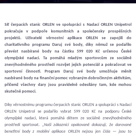
Síť čerpacích stanic ORLEN ve spolupráci s Nadací ORLEN Unipetrol
pokračuje v podpoře komunitních a společensky prospěšných
projektů. Uživatelé věrnostní aplikace ORLEN se zapojili do
charitativního programu Daruj své body, díky němuž se podařilo
převést nasbírané body na částku 599 020 Kč určenou České
olympijské nadaci. Ta pomáhá mladým sportovcům ze sociálně
znevýhodněného prostředí rozvíjet jejich potenciál a pokračovat ve
sportovní činnosti. Program Daruj své body umožňuje měnit
nasbírané body na finanční pomoc vybraným dobročinným aktivitám,
přičemž všechny dary jsou pravidelně odesílány tam, kde mohou
skutečně pomoci.
Díky věrnostnímu programu čerpacích stanic ORLEN a spolupráci s Nadací
ORLEN Unipetrol se podařilo vybrat 599 020 Kč na podporu České
olympijské nadaci, která pomáhá dětem ze sociálně znevýhodněného
prostředí sportovat.
„Naši zákazníci opakovaně dokazují, že darované
benefitní body z mobilní aplikace ORLEN nejsou jen čísla — jsou to