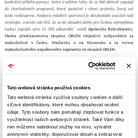
konkrétní příběhy pomoci. Velmi si vážíme toho, že se lidé aktivně zapojují
do charitativních programů, které společně v rámci projektu Daruj své
body realizujeme. Podpora mladých sportovců je dlouhodobě součástí naší
strategie, a proto nás těší, že se do aktuální sbírky pro Českou olympijskou
nadaci zapojilo přes 12 300 zákazníků,“
uvádí
Agnieszka Bobrukiewicz,
členka představenstva skupiny ORLEN Unipetrol zodpovědná za
maloobchod v Česku, Maďarsku a na Slovensku a za rozvoj
maloobchodního nepalivového segmentu ve skupině ORLEN.
Sbírání bodů v aplikaci ORLEN na podporu talentovaných mladých
sportovců odstartovalo v květnu 2025. Každé dva měsíce se darované body
měnily na finanční pomoc určenou dětem, které ji nejvíce potřebují.
V jednotlivých etapách tak získaly podporu mladé naděje z atletiky, z
Tato webová stránka používá cookies
míčových a bojových sportů a nakonec také sportovci věnující se zimním
Tato webová stránka využívá soubory cookies a další
disciplínám.
„Máme velkou radost, že můžeme dát nadějným dětem,
které mají chuť sportovat a zlepšovat se, skutečnou příležitost růst. Díky
síťové identifikátory, které mohou obsahovat osobní
podpoře uživatelů aplikace ORLEN a Nadaci ORLEN Unipetrol pomáháme
údaje. Tyto soubory nám pomáhají zlepšovat funkce a
vytvářet podmínky, které dětem otevírají dveře k pravidelnému tréninku i k
využitelnost našich webových stránek. Také Vám díky
plnění jejich sportovních cílů,“
říká
ředitelka České olympijské nadace
nim můžeme nabídnout služby na míru, vytvářet
Veronika Opršalová
.
anonymní statistiky, doporučovat obsah a zobrazovat