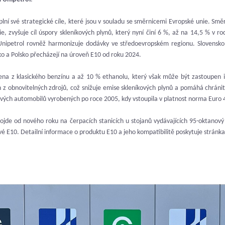
ní své strategické cíle, které jsou v souladu se směrnicemi Evropské unie. Směrn
e, zvyšuje cíl úspory skleníkových plynů, který nyní činí 6 %, až na 14,5 % v ro
nipetrol rovněž harmonizuje dodávky ve středoevropském regionu. Slovensko
o a Polsko přecházejí na úroveň E10 od roku 2024.
ožena z klasického benzínu a až 10 % ethanolu, který však může být zastoupen i
n z obnovitelných zdrojů, což snižuje emise skleníkových plynů a pomáhá chránit 
vých automobilů vyrobených po roce 2005, kdy vstoupila v platnost norma Euro 
 dojde od nového roku na čerpacích stanicích u stojanů vydávajících 95-oktano
é E10. Detailní informace o produktu E10 a jeho kompatibilitě poskytuje stránk