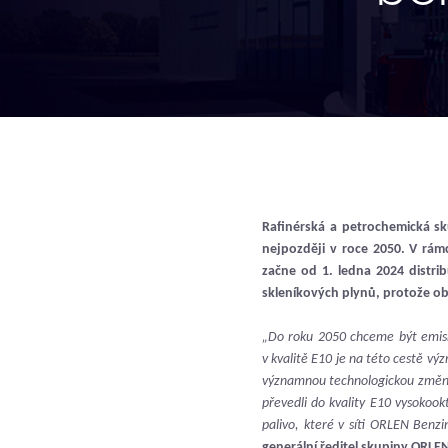
Rafinérská a petrochemická sk
nejpozději v roce 2050. V rámc
začne od 1. ledna 2024 distr
skleníkových plynů, protože o
„Do roku 2050 chceme být emisně
v kvalitě E10 je na této cestě v
významnou technologickou změnu,
převedli do kvality E10 vysokoo
palivo, které v síti ORLEN Benz
generální ředitel skupiny ORLE