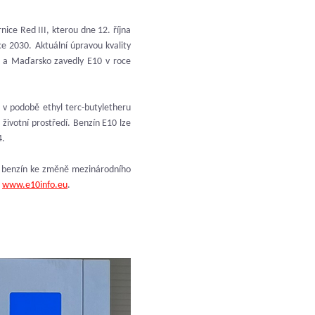
ice Red III, kterou dne 12. října
ce 2030. Aktuální úpravou kvality
 a Maďarsko zavedly E10 v roce
 v podobě ethyl terc-butyletheru
životní prostředí. Benzín E10 lze
4.
vý benzín ke změně mezinárodního
a
www.e10info.eu
.