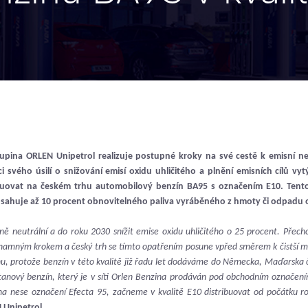
upina ORLEN Unipetrol realizuje postupné kroky na své cestě k emisní ne
i svého úsilí o snižování emisí oxidu uhličitého a plnění emisních cílů vy
ibuovat na českém trhu automobilový benzín BA95 s označením E10. Tento
bsahuje až 10 procent obnovitelného paliva vyráběného z hmoty či odpadu
 neutrální a do roku 2030 snížit emise oxidu uhličitého o 25 procent. Přecho
ýznamným krokem a český trh se tímto opatřením posune vpřed směrem k čistší mob
 protože benzín v této kvalitě již řadu let dodáváme do Německa, Maďarska č
ktanový benzín, který je v síti Orlen Benzina prodáván pod obchodním označen
ina nese označení Efecta 95, začneme v kvalitě E10 distribuovat od počátku r
N Unipetrol
.