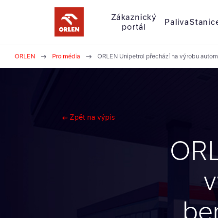
Zákaznický
Paliva
Stanic
portál
ORLEN
Pro média
ORLEN Unipetrol přechází na výrobu autom
Zde
se
nacházíte:
Zpět na výpis
ORL
v
be