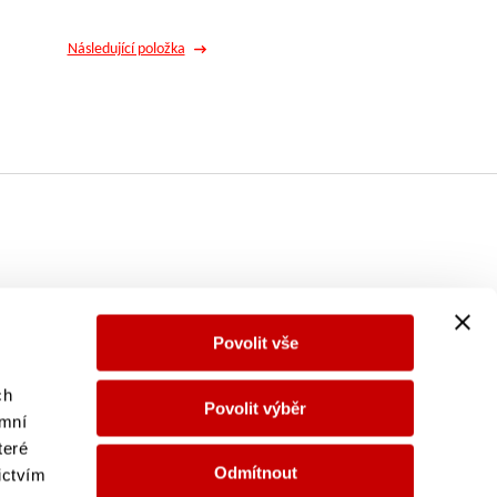
Následující položka
Povolit vše
ch
Povolit výběr
Facebook
Instagram
TikTok
info@orlen.cz
Youtube
ymní
teré
Odmítnout
ictvím
© ORLEN UNIPETROL RPA, s.r.o. BENZINA,