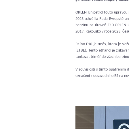
ORLEN Unipetrol touto úpravou pl
2023 schválila Rada Evropské uni
benzínu na úroveň E10 ORLEN U
2019, Rakousko v roce 2023. Česk
Palivo E10 je směs, která je sl
(ETBE). Tento ethanol je získává
tankovat téměř do všech benzíno
V souvislosti s tímto opatřením
označení z dosavadního E5 na nov