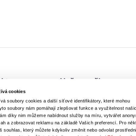
kt
Naše značky
ívá cookies
á soubory cookies a další síťové identifikátory, které mohou
y
yto soubory nám pomáhají zlepšovat funkce a využitelnost naši
 franchisingu
ám díky nim můžeme nabídnout služby na míru, vytvářet anon
bsah a zobrazovat reklamu na základě Vašich preferencí. Pro něk
ia
áš souhlas, který můžete kdykoliv změnit nebo odvolat prostředn