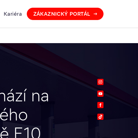
Kariéra
ZÁKAZNICKÝ PORTÁL
Instagram
hází na
Youtube
Facebook
vého
TikTok
tě E10