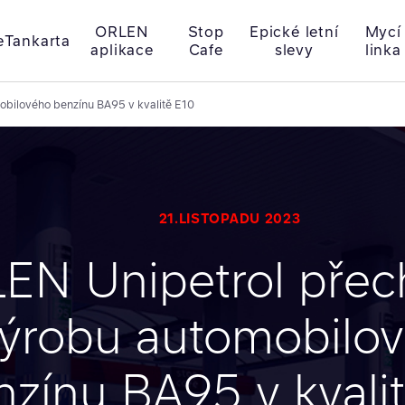
ORLEN
Stop
Epické letní
Mycí
e
Tankarta
aplikace
Cafe
slevy
linka
obilového benzínu BA95 v kvalitě E10
21.LISTOPADU 2023
EN Unipetrol přec
ýrobu automobilo
nzínu BA95 v kvali