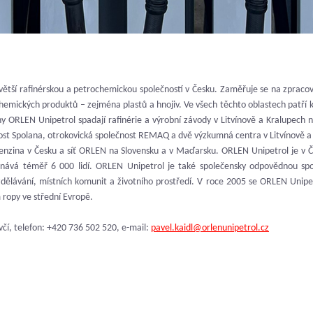
jvětší rafinérskou a petrochemickou společností v Česku. Zaměřuje se na zpracová
emických produktů – zejména plastů a hnojiv. Ve všech těchto oblastech patř
y ORLEN Unipetrol spadají rafinérie a výrobní závody v Litvínově a Kralupech 
nost Spolana, otrokovická společnost REMAQ a dvě výzkumná centra v Litvínově a
Benzina v Česku a síť ORLEN na Slovensku a v Maďarsku. ORLEN Unipetrol je v Č
tnává téměř 6 000 lidí. ORLEN Unipetrol je také společensky odpovědnou spol
zdělávání, místních komunit a životního prostředí. V roce 2005 se ORLEN Unipet
 ropy ve střední Evropě.
včí, telefon: +420 736 502 520, e-mail:
pavel.kaidl@orlenunipetrol.cz