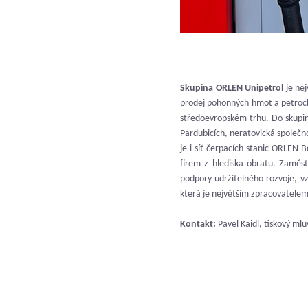
Skupina ORLEN Unipetrol
je ne
prodej pohonných hmot a petroch
středoevropském trhu. Do skupin
Pardubicích, neratovická společ
je i síť čerpacích stanic ORLEN 
firem z hlediska obratu. Zaměs
podpory udržitelného rozvoje, v
která je největším zpracovatelem
Kontakt:
Pavel Kaidl, tiskový mlu