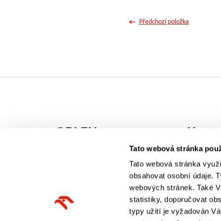
Předchozí položka
ORLEN
Konta
Tato webová stránka použ
Tato webová stránka využív
O nás
Kontakt
obsahovat osobní údaje. T
Podporujeme
Nabídky
webových stránek. Také V
statistiky, doporučovat o
Novinky
Pro méd
typy užití je vyžadován V