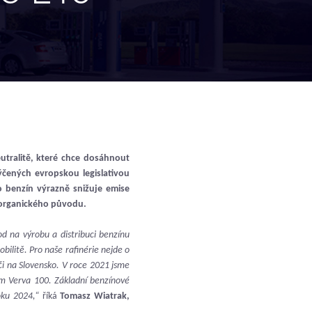
utralitě, které chce dosáhnout
týčených evropskou legislativou
 benzín výrazně snižuje emise
 organického původu.
d na výrobu a distribuci benzínu
ilitě. Pro naše rafinérie nejde o
i na Slovensko. V roce 2021 jsme
ím Verva 100. Základní benzínové
oku 2024,“
říká
Tomasz Wiatrak,