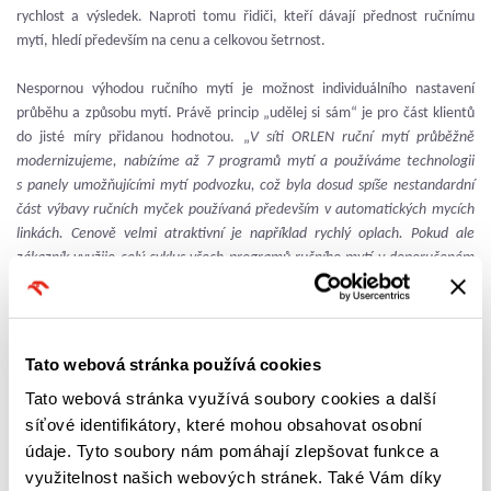
rychlost a výsledek. Naproti tomu řidiči, kteří dávají přednost ručnímu
mytí, hledí především na cenu a celkovou šetrnost.
Nespornou výhodou ručního mytí je možnost individuálního nastavení
průběhu a způsobu mytí. Právě princip „udělej si sám“ je pro část klientů
do jisté míry přidanou hodnotou. „
V síti ORLEN ruční mytí průběžně
modernizujeme, nabízíme až 7 programů mytí a používáme technologii
s panely umožňujícími mytí podvozku, což byla dosud spíše nestandardní
část výbavy ručních myček používaná především v automatických mycích
linkách. Cenově velmi atraktivní je například rychlý oplach. Pokud ale
zákazník využije celý cyklus všech programů ručního mytí v doporučeném
časovém intervalu, bude celková cena podobná jako u mycích programů
automatické linky, ne-li vyšší. A to samé platí i pro finální výsledek,
“ dodal
Igor Karliński.
Tato webová stránka používá cookies
Co se týče automatických mycích linek v síti čerpacích stanic ORLEN,
Tato webová stránka využívá soubory cookies a další
z nárůstu obratů vyplývá, že čeští řidiči stále častěji preferují prémiové
síťové identifikátory, které mohou obsahovat osobní
programy a kladou velký důraz na kvalitu a šetrnost mytí. Čerpací stanice
údaje. Tyto soubory nám pomáhají zlepšovat funkce a
ORLEN proto používají automatické mycí linky výhradně v „plné“ výbavě od
prvotřídního dodavatele WashTec.
Moderní technologie automatických
využitelnost našich webových stránek. Také Vám díky