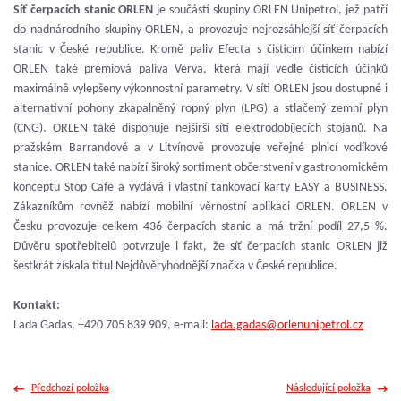
Síť čerpacích stanic ORLEN
je součástí skupiny ORLEN Unipetrol, jež patří
do nadnárodního skupiny ORLEN, a provozuje nejrozsáhlejší síť čerpacích
stanic v České republice. Kromě paliv Efecta s čistícím účinkem nabízí
ORLEN také prémiová paliva Verva, která mají vedle čistících účinků
maximálně vylepšeny výkonnostní parametry. V síti ORLEN jsou dostupné i
alternativní pohony zkapalněný ropný plyn (LPG) a stlačený zemní plyn
(CNG). ORLEN také disponuje nejširší sítí elektrodobíjecích stojanů. Na
pražském Barrandově a v Litvínově provozuje veřejné plnicí vodíkové
stanice. ORLEN také nabízí široký sortiment občerstvení v gastronomickém
konceptu Stop Cafe a vydává i vlastní tankovací karty EASY a BUSINESS.
Zákazníkům rovněž nabízí mobilní věrnostní aplikaci ORLEN. ORLEN v
Česku provozuje celkem 436 čerpacích stanic a má tržní podíl 27,5 %.
Důvěru spotřebitelů potvrzuje i fakt, že síť čerpacích stanic ORLEN již
šestkrát získala titul Nejdůvěryhodnější značka v České republice.
Kontakt:
Lada Gadas, +420 705 839 909, e-mail:
lada.gadas@orlenunipetrol.cz
Předchozí položka
Následující položka