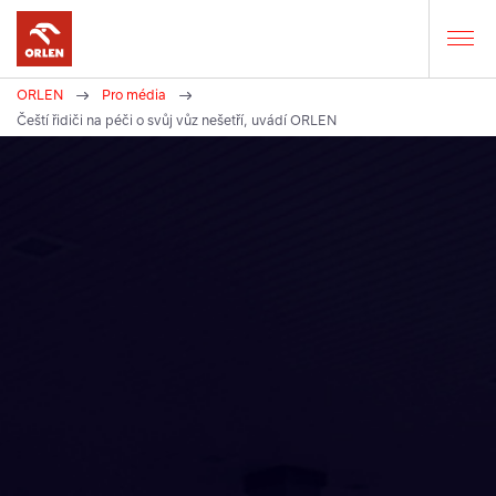
ORLEN
Pro média
Zde
Čeští řidiči na péči o svůj vůz nešetří, uvádí ORLEN
se
nacházíte: