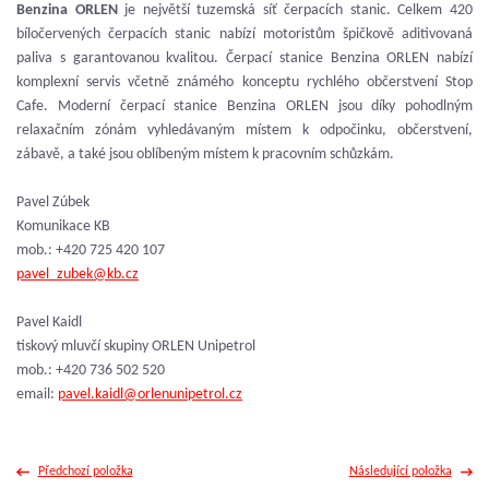
Benzina ORLEN
je největší tuzemská síť čerpacích stanic. Celkem 420
bíločervených čerpacích stanic nabízí motoristům špičkově aditivovaná
paliva s garantovanou kvalitou. Čerpací stanice Benzina ORLEN nabízí
komplexní servis včetně známého konceptu rychlého občerstvení Stop
Cafe. Moderní čerpací stanice Benzina ORLEN jsou díky pohodlným
relaxačním zónám vyhledávaným místem k odpočinku, občerstvení,
zábavě, a také jsou oblíbeným místem k pracovním schůzkám.
Pavel Zúbek
Komunikace KB
mob.: +420 725 420 107
pavel_zubek@kb.cz
Pavel Kaidl
tiskový mluvčí skupiny ORLEN Unipetrol
mob.: +420 736 502 520
email:
pavel.kaidl@orlenunipetrol.cz
Předchozí položka
Následující položka