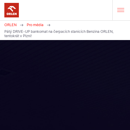
ORLEN
Pro média
Pátý DRIVE-UP bankomat na čerpacích stanicích Benzina ORLEN,
Zde
tentokrát v Plzni!
se
nacházíte: