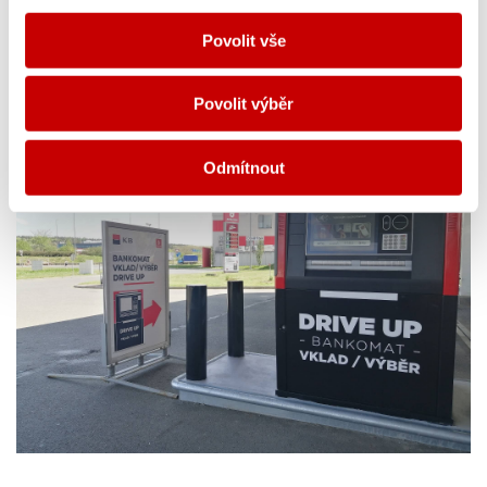
Zouvala, ředitel sítě čerpacích stanic Benzina ORLEN, která patří do
Povolit vše
skupiny ORLEN Unipetrol.
Povolit výběr
Odmítnout