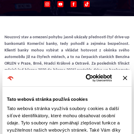
Instagram
Youtube
Facebook
TikTok
Nouzový stav a omezení pohybu jasně ukázaly přednosti čtyř drive-up
bankomatů Komerční banky, tedy pohodlí a zejména bezpečnost.
Klienti banky mohou vybírat a vkládat hotovost z okénka svého
automobilu již na čtyřech místech, a to na čerpacích stanicích Benzina
ORLEN v Praze, Brně, Hradci Králové a Ostravě. Za posledních třináct
měsíců (od března 2020 do března 2021) proteklo drive-up bankomaty
Komerční banky na čerpacích stanicích Benzina ORLEN přes 1 miliardu
Kč! Z toho bylo bezmála 500 milionů výběrů a 517 milionů vkladů.
Jsme rádi, že můžeme našim klientům nabídnout služby pátého drive-
Tato webová stránka používá cookies
up bankomatu, tentokrát v Plzni. Přístroj byl zprovozněn 11. května
Tato webová stránka využívá soubory cookies a další
2021 na čerpací stanici Benzina ORLEN, Nepomucká 791/198.
síťové identifikátory, které mohou obsahovat osobní
údaje. Tyto soubory nám pomáhají zlepšovat funkce a
„Z uvedených dat o využívání našich drive-up bankomatů vyplývá, že klienti
si tyto bankomaty opravdu oblíbili a považují jejich provoz za bezpečný
využitelnost našich webových stránek. Také Vám díky